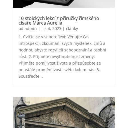
10 stoických lekcí z příručky římského
císaře Marca Aurelia
od
admin
|
Lis 4, 2023
|
články
1. Cvičte se v sebereflexi: Věnujte čas
introspekci, zkoumání svých myšlenek, činů a
hodnot, abyste rozvíjeli sebepoznání a osobní
růst. 2. Přijměte nevyhnutelnost změny:
Přijměte pomíjivost života a přizpůsobte se
neustálé proměnlivosti světa kolem nás. 3.
Soustřeďte...