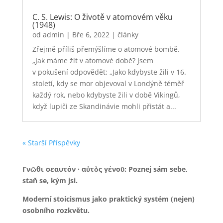
C. S. Lewis: O životě v atomovém věku
(1948)
od
admin
|
Bře 6, 2022
|
články
Zřejmě příliš přemýšlíme o atomové bombě.
„Jak máme žít v atomové době? Jsem
v pokušení odpovědět: „Jako kdybyste žili v 16.
století, kdy se mor objevoval v Londýně téměř
každý rok, nebo kdybyste žili v době Vikingů,
když lupiči ze Skandinávie mohli přistát a...
« Starší Příspěvky
Γνῶθι σεαυτόν · αὐτὸς γένοῦ: Poznej sám sebe,
staň se, kým jsi.
Moderní stoicismus jako praktický systém (nejen)
osobního rozkvětu.