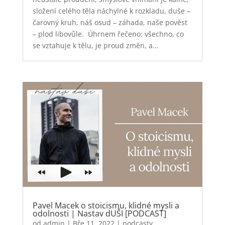
složení celého těla náchylné k rozkladu, duše –
čarovný kruh, náš osud – záhada, naše pověst
– plod libovůle. Úhrnem řečeno: všechno, co
se vztahuje k tělu, je proud změn, a...
Pavel Macek o stoicismu, klidné mysli a
odolnosti | Nastav dUŠI [PODCAST]
od
admin
|
Bře 11, 2022
|
podcasty