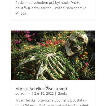
Řecka, nad vchodem prý byl nápis Γνῶθι
σαυτόν (Gnóthi sautón, „Poznej sám sebe“) a
Μηδὲν...
Marcus Aurelius: Život a smrt
od
admin
|
Zář 10, 2022
|
články
Trvání lidského života je bod, jeho podstata –
neustálé proudění, smyslové vnímání je kalné,