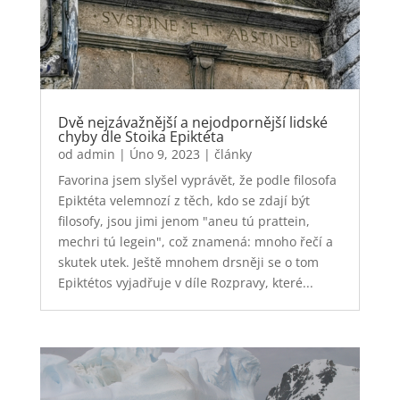
Dvě nejzávažnější a nejodpornější lidské
chyby dle Stoika Epiktéta
od
admin
|
Úno 9, 2023
|
články
Favorina jsem slyšel vyprávět, že podle filosofa
Epiktéta velemnozí z těch, kdo se zdají být
filosofy, jsou jimi jenom "aneu tú prattein,
mechri tú legein", což znamená: mnoho řečí a
skutek utek. Ještě mnohem drsněji se o tom
Epiktétos vyjadřuje v díle Rozpravy, které...