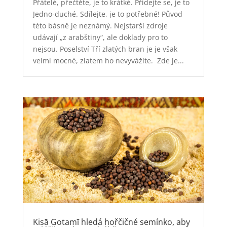
Přátelé, přečtěte, je to krátké. Přidejte se, je to
Jedno-duché. Sdílejte, je to potřebné! Původ
této básně je neznámý. Nejstarší zdroje
udávají „z arabštiny“, ale doklady pro to
nejsou. Poselství Tří zlatých bran je je však
velmi mocné, zlatem ho nevyvážíte. Zde je...
Kisā Gotamī hledá hořčičné semínko, aby