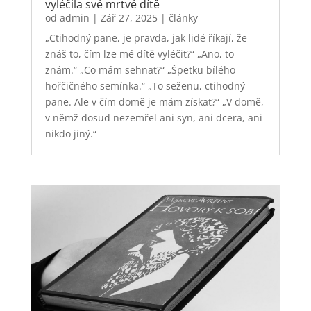
vyléčila své mrtvé dítě
od
admin
|
Zář 27, 2025
|
články
„Ctihodný pane, je pravda, jak lidé říkají, že
znáš to, čím lze mé dítě vyléčit?“ „Ano, to
znám.“ „Co mám sehnat?“ „Špetku bílého
hořčičného semínka.“ „To seženu, ctihodný
pane. Ale v čím domě je mám získat?“ „V domě,
v němž dosud nezemřel ani syn, ani dcera, ani
nikdo jiný.“