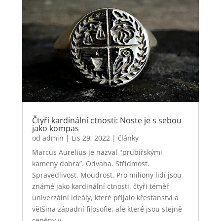
Čtyři kardinální ctnosti: Noste je s sebou
jako kompas
od
admin
|
Lis 29, 2022
|
články
Marcus Aurelius je nazval "prubířskými
kameny dobra”. Odvaha. Střídmost.
Spravedlivost. Moudrost. Pro miliony lidí jsou
známé jako kardinální ctnosti, čtyři téměř
univerzální ideály, které přijalo křesťanství a
většina západní filosofie, ale které jsou stejně
ceněny v...